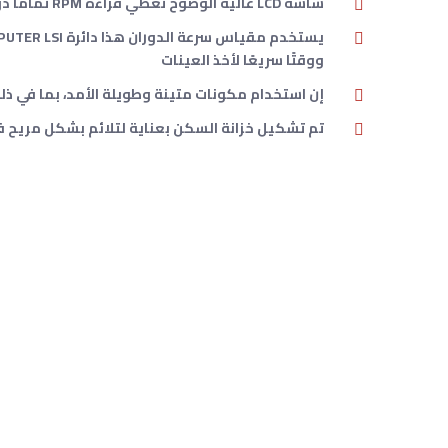
شاشة LCD عالية الوضوح تعطي قراءة RPM تمامًا دون أي تخمين أو أخطاء وتوفر طاقة البطارية
ووقتًا سريعًا لأخذ العينات
إن استخدام مكونات متينة وطويلة الأمد، بما في ذلك غلاف بلاستيكي ABS قوي وخفيف الوزن، يضمن أداءً خال
تم تشكيل خزانة السكن بعناية لتلائم بشكل مريح في