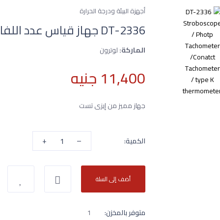
أجهزة البيئة ودرجة الحرارة
DT-2336 جهاز قياس عدد اللفات بالليزر
الماركة:
لوترون
11,400 جنيه
جهاز مميز من إيزى تست
+
–
الكمية:
أضف إلى السلة
متوفر بالمخزن:
1