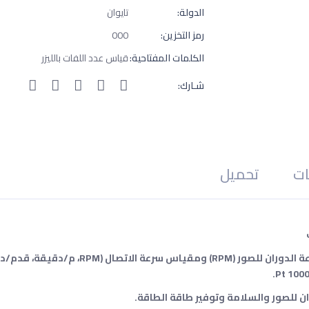
الدولة:
تايوان
رمز التخزين:
000
الكلمات المفتاحية:
قياس عدد اللفات بالليزر
شـارك:
ات
تحميل
متعددة الوظائف، أداة واحدة تجمع بين مقياس سرعة الدوران للص
 للصور والسلامة وتوفير طاقة الطاقة.