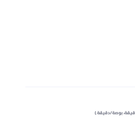
ور (RPM) ومقياس سرعة الاتصال (RPM، م/دقيقة، قدم/دقيقة، بوصة/دقيقة.)