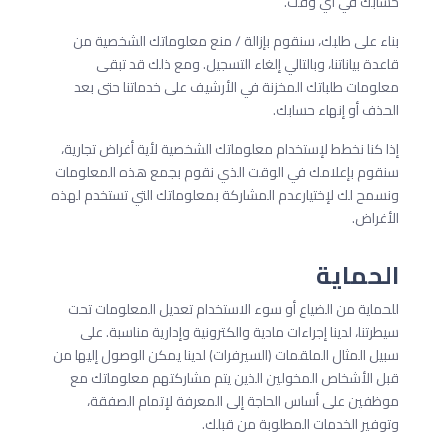
حسابك في أي وقت.
بناء على طلبك، سنقوم بإزالة / منع معلوماتك الشخصية من
قاعدة بياناتنا، وبالتالي إلغاء التسجيل. ومع ذلك قد تبقى
معلومات طلباتك المخزنة في الأرشيف على خدماتنا حتى بعد
الحذف أو إنهاء حسابك.
إذا كنا نخطط لإستخدام معلوماتك الشخصية لأية أغراض تجارية،
سنقوم بإعلامك في الوقت الذي نقوم بجمع هذه المعلومات
ونسمح لك لإختيارعدم المشاركة بمعلوماتك التي تستخدم لهذه
الأغراض.
الحماية
للحماية من الضياع أو سوء الاستخدام تعديل المعلومات تحت
سيطرتنا، لدينا إجراءات مادية والكترونية وإدارية مناسبة. على
سبيل المثال الملقمات (السيرفرات) لدينا يمكن الوصول إليها من
قبل الأشخاص المخولين الذين يتم مشاركتهم معلوماتك مع
موظفين على أساس الحاجة إلى المعرفة لإتمام الصفقة،
وتوفير الخدمات المطلوبة من قبلك.