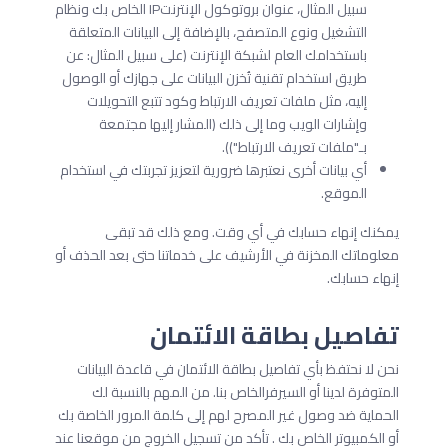
سبيل المثال، عنوان بروتوكول الإنترنتIP الخاص بك ونظام
التشغيل ونوع المتصفح، بالإضافة إلى البيانات المتعلقة
باستخدامك العام لشبكة الإنترنت (على سبيل المثال: عن
طريق استخدام تقنية تُخزن البيانات على جهازك أو الوصول
إليه، مثل ملفات تعريف الارتباط وكود تتبع التحويلات
وإشارات الويب وما إلى ذلك (المشار إليها مجتمعة
بـ"ملفات تعريف الارتباط")).
أي بيانات أخرى نعتبرها ضرورية لتعزيز تجربتك في استخدام
الموقع.
يمكنك إنهاء حسابك في أي وقت. ومع ذلك قد تبقى
معلوماتك المخزنة في الأرشيف على خدماتنا حتى بعد الحذف أو
إنهاء حسابك.
تفاصيل بطاقة الائتمان
نحن لا نحتفظ بأي تفاصيل بطاقة الائتمان في قاعدة البيانات
المتوفرة لدينا أو السيرفرالخاص بنا. من المهم بالنسبة لك
الحماية ضد وصول غير المصرح لهم إلى كلمة المرور الخاصة بك
أو الكمبيوتر الخاص بك . تأكد من تسجيل الخروج من موقعنا عند