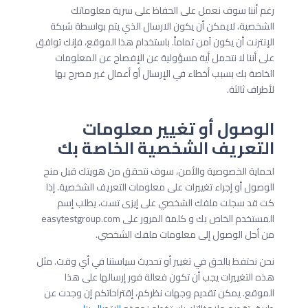
رغم أننا سوف نعمل على الحفاظ على سرية معلوماتك
الشخصية، لايمكن أن يكون الارسال الذي يتم بواسطة شبكة
الإنترنت أن يكون آمن تماماً. باستخدام هذا الموقع، فإنك توافق
على أننا لا نتحمل أية مسؤولية عن الإفصاح عن المعلومات
الخاصة بك بسبب أخطاء في الإرسال أو أعمال غير مصرح بها
لأطراف ثالثة.
الوصول أو تغيير معلومات
التعريف الشخصية الخاصة بك
لحماية الخصوصية والأمن، سوف نتحقق من هويتك قبل منح
الوصول أو إجراء تغييرات على معلومات التعريف الشخصية. إذا
كت قد سجلت ملفك الشخصي على إيزى تست، يطلب إسم
المستخدم الخاص بك و كلمة المرور على easytestgroup.com
من أجل الوصول إلى معلومات ملفك الشخصي.
نحن نحتفظ بالحق في تغيير أو تحديث سياستنا في أي وقت. مثل
هذه التغييرات يجب أن تكون فعالة فور إرسالها على هذا
الموقع. يمكن تقديم وجهات نظركم، إقتراحاتكم إن وجدت عن