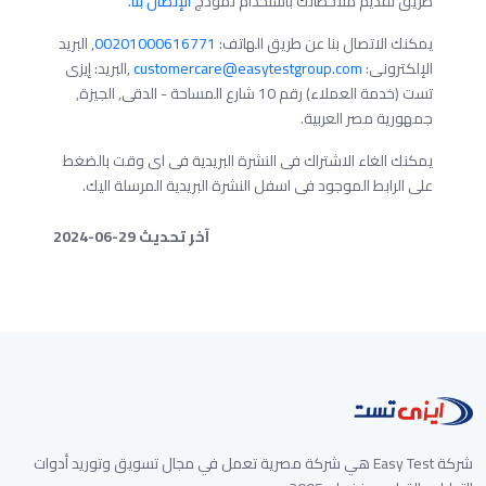
طريق تقديم ملاحظاتك باستخدام نموذج
الإتصال بنا
.
يمكنك الاتصال بنا عن طريق الهاتف:
00201000616771
, البريد
الإلكترونى:
customercare@easytestgroup.com
,البريد: إيزى
تست (خدمة العملاء) رقم 10 شارع المساحة - الدقى, الجيزة,
جمهورية مصر العربية.
يمكنك الغاء الاشتراك فى النشرة البريدية فى اى وقت بالضغط
على الرابط الموجود فى اسفل النشرة البريدية المرسلة اليك.
آخر تحديث 29-06-2024
شركة Easy Test هي شركة مصرية تعمل في مجال تسويق وتوريد أدوات