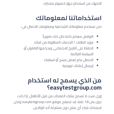
الانتهاء من استخدام جهاز كمبيوتر مشترك.
استخداماتنا لمعلوماتك
نحن نستخدم معلوماتك الشخصية ومعلومات الاتصال في:
التواصل معكم كلما كان ذلك ضرورياً
تزويد الطلبات / الخدمات المطلوبة من قبلك
الحفاظ على التاريخ الاجتماعي ويحكمها التقانون أو
السياسة القائمة
الاتصال بكم لعمل مسح أو استفتاء
لإرسال إعلانات ترويجية
من الذي يسمح له استخدام
easytestgroup.com؟
إيزى تست لا تسمح بشراء المنتجات من قبل الأطفال. إذا كنت
دون سن 18 عاما، قد تتصفح موقع easytestgroup.com ولكن
لايمكنك شراء أي منتج دون مشاركة أحد الوالدين.