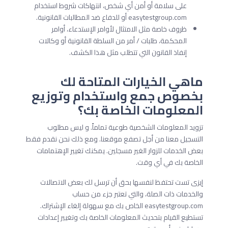
على سلامة أو أمن أي شخص، انتهاكات شروط استخدام
easytestgroup.com أو للدفاع ضد المطالبات القانونية.
ظروف خاصة مثل الامتثال لأوامر الإستدعاء، أوامر
المحكمة، طلبات / أمر من السلطة القانونية أو وكالات
إنفاذ القانون التي تتطلب مثل هذا الكشف.
ماهي الخيارات المتاحة لك
بخصوص جمع واستخدام وتوزيع
المعلومات الخاصة بك؟
تزويد المعلومات الشخصية طوعية تماماً. و ليس مطلوب
التسجيل معنا من أجل تصفع موقعنا. ومع ذلك نحن نقدم فقط
بعض الخدمات للزوار الغير مسجلين. يمكنك تغيير الإهتمامات
الخاصة بك في أي وقت.
إيزى تست تحتفظ لنفسها بحق أن ترسل لك بعض الاتصالات
والخدمات ذات الصلة، والتي تعتبر جزء من حساب
easytestgroup.com الخاص بك مع سهولة إلغاء الإشتراك.
تستطيع القيام بتحديث المعلومات الخاصة بك وتغيير إعدادات