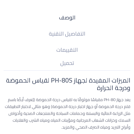
الوصف
التفاصيل التقنية
التقييمات
تحميل
الميزات المفيدة لجهاز ​​​​​​​PH-80S لقياس الحموضة
ودرجة الحرارة
يعد جهاز PH-80 مقياسًا موثوقًا به لقياس درجة الحموضة (يُعرف أيضًا باسم
قلم درجة الحموضة أو جهاز اختبار درجة الحموضة) وهو مثالي لاختبار التطبيقات
مثل الزراعة المائية والبستنة وحمامات السباحة والمنتجعات الصحية وأحواض
السمك وخزانات الشعاب المرجانية ومؤينات المياه ومياه الشرب والغلايات
وأبراج التبريد ومياه الصرف الصحي والمزيد.