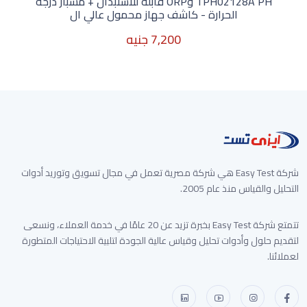
TPH02128A PH وORP قابلة للاستبدال + مسبار درجة
الحرارة - كاشف جهاز محمول عالي ال
7,200 جنيه
غير متوفر الأن
شركة Easy Test هي شركة مصرية تعمل في مجال تسويق وتوريد أدوات
التحليل والقياس منذ عام 2005.
تتمتع شركة Easy Test بخبرة تزيد عن 20 عامًا في خدمة العملاء، ونسعى
لتقديم حلول وأدوات تحليل وقياس عالية الجودة لتلبية الاحتياجات المتطورة
لعملائنا.