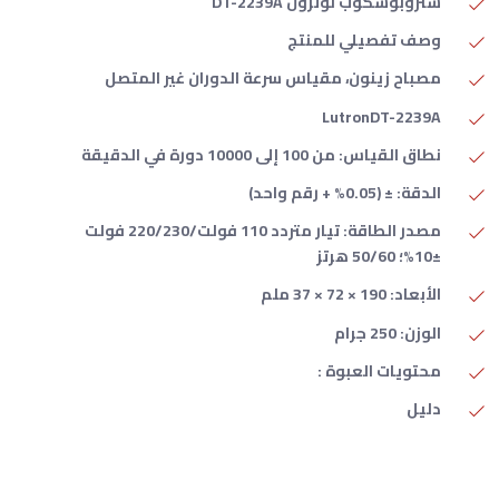
ستروبوسكوب لوترون DT-2239A
وصف تفصيلي للمنتج
مصباح زينون، مقياس سرعة الدوران غير المتصل
LutronDT-2239A
نطاق القياس: من 100 إلى 10000 دورة في الدقيقة
الدقة: ± (0.05% + رقم واحد)
مصدر الطاقة: تيار متردد 110 فولت/220/230 فولت
±10%؛ 50/60 هرتز
الأبعاد: 190 × 72 × 37 ملم
الوزن: 250 جرام
محتويات العبوة :
دليل