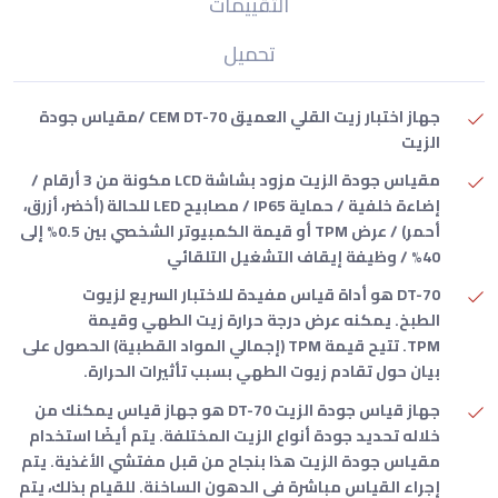
التقييمات
تحميل
جهاز اختبار زيت القلي العميق CEM DT-70 /مقياس جودة
الزيت
مقياس جودة الزيت مزود بشاشة LCD مكونة من 3 أرقام /
إضاءة خلفية / حماية IP65 / مصابيح LED للحالة (أخضر، أزرق،
أحمر) / عرض TPM أو قيمة الكمبيوتر الشخصي بين 0.5% إلى
40% / وظيفة إيقاف التشغيل التلقائي
DT-70 هو أداة قياس مفيدة للاختبار السريع لزيوت
الطبخ. يمكنه عرض درجة حرارة زيت الطهي وقيمة
TPM. تتيح قيمة TPM (إجمالي المواد القطبية) الحصول على
بيان حول تقادم زيوت الطهي بسبب تأثيرات الحرارة.
جهاز قياس جودة الزيت DT-70 هو جهاز قياس يمكنك من
خلاله تحديد جودة أنواع الزيت المختلفة. يتم أيضًا استخدام
مقياس جودة الزيت هذا بنجاح من قبل مفتشي الأغذية. يتم
إجراء القياس مباشرة في الدهون الساخنة. للقيام بذلك، يتم