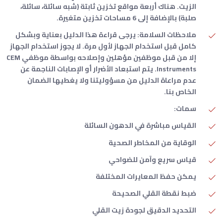
الزيت. هناك أربعة مواقع تخزين ثابتة (شبه سائلة، سائلة،
صلبة) بالإضافة إلى 6 مساحات تخزين متغيرة.
ملاحظات السلامة: يرجى قراءة هذا الدليل بعناية وبشكل
كامل قبل استخدام الجهاز لأول مرة. لا يجوز استخدام الجهاز
إلا من قبل موظفين مؤهلين وإصلاحه بواسطة موظفي CEM
Instruments. يتم استبعاد الأضرار أو الإصابات الناجمة عن
عدم مراعاة الدليل من مسؤوليتنا ولا يغطيها الضمان
الخاص بنا.
سمات:
القياس مباشرة في الدهون السائلة
الوقاية من المخاطر الصحية
قياس سريع وآمن للضواحي
يمكن حفظ المعايرات المختلفة
ضبط نقطة القلي الصحيحة
التحديد الدقيق لجودة زيت القلي