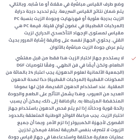
وضع طرف القياس مباشرة في مقلاة أو ما شابه. وبالتالي،
يتم ضمان نتائج القياس السريعة. يتم تحديد درجة حرارة
الزيت بدرجة مئوية أو فهرنهايت وجودة الزيت بنسبة PC
(المركبات القطبية) في غضون ثوانٍ قليلة. قيمة PC هي
مقياس لمستوى الإجهاد التأكسدي الحراري لزيت
القلي. يحتوي الجهاز نفسه على وظيفة إشارة المرور بحيث
يتم عرض جودة الزيت مباشرة بالألوان.
لا يستخدم جهاز اختبار الزيت هذا فقط من قبل مفتشي
الطعام، ولكن أيضًا في فن الطهي. وفقًا لتوصيات DGF
(الجمعية الألمانية لعلوم الدهون)، يجب اعتبار 24 بالمائة من
المكونات القطبية (المركبات القطبية) حدًا لصحة الدهون
المقلية. عند استخدام الدهون القديمة، فإن لها عمومًا
العديد من العيوب. وهذا يشمل التأثير على الطعم والجودة
المنخفضة المرتبطة به. بالإضافة إلى ذلك، يمكن أن يسبب
رائحة قوية ودخانًا، إذا لم يتم فحص الدهون باستخدام جهاز
اختبار الزيت. يجب مراعاة اللوائح الوطنية المتعلقة بالحدود
القصوى لأجهزة الكمبيوتر إذا لزم الأمر. وبما أن جميع
الزيوت لا تتصرف بنفس الطريقة تمامًا، فيمكن تخزين
عمليات معايرة مختلفة واستدعاءها في جهاز قياس جودة