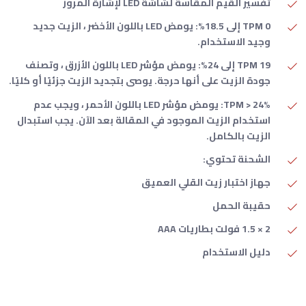
تفسير القيم المقاسة لشاشة LED لإشارة المرور
TPM 0 إلى 18.5%: يومض LED باللون الأخضر ، الزيت جديد
وجيد الاستخدام.
TPM 19 إلى 24%: يومض مؤشر LED باللون الأزرق ، وتصنف
جودة الزيت على أنها حرجة. يوصى بتجديد الزيت جزئيًا أو كليًا.
TPM > 24%: يومض مؤشر LED باللون الأحمر ، ويجب عدم
استخدام الزيت الموجود في المقالة بعد الآن. يجب استبدال
الزيت بالكامل.
الشحنة تحتوي:
جهاز اختبار زيت القلي العميق
حقيبة الحمل
2 × 1.5 فولت بطاريات AAA
دليل الاستخدام