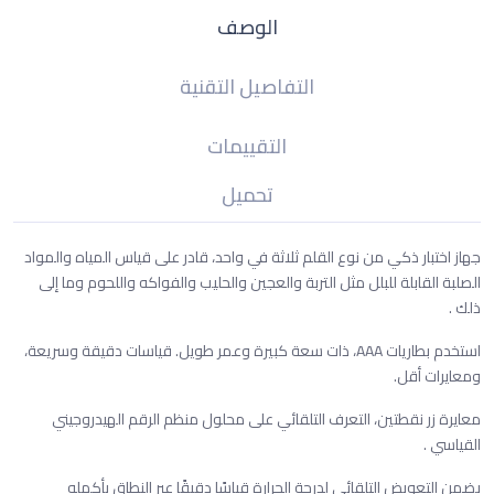
الوصف
التفاصيل التقنية
التقييمات
تحميل
جهاز اختبار ذكي من نوع القلم ثلاثة في واحد، قادر على قياس المياه والمواد
الصلبة القابلة للبلل مثل التربة والعجين والحليب والفواكه واللحوم وما إلى
ذلك .
استخدم بطاريات AAA، ذات سعة كبيرة وعمر طويل. قياسات دقيقة وسريعة،
ومعايرات أقل.
معايرة زر نقطتين، التعرف التلقائي على محلول منظم الرقم الهيدروجيني
القياسي .
يضمن التعويض التلقائي لدرجة الحرارة قياسًا دقيقًا عبر النطاق بأكمله