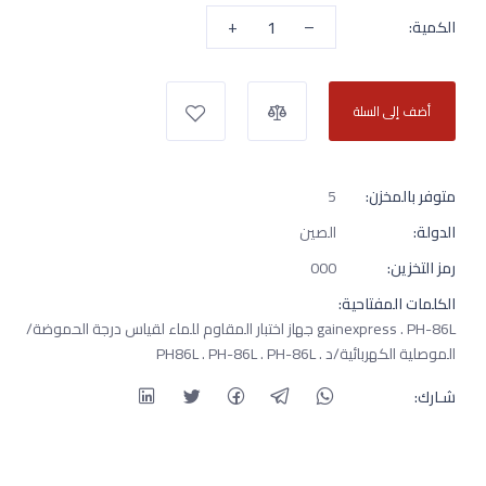
+
–
الكمية:
أضف إلى السلة
متوفر بالمخزن:
5
الدولة:
الصين
رمز التخزين:
000
الكلمات المفتاحية:
gainexpress . PH-86L جهاز اختبار المقاوم للماء لقياس درجة الحموضة/
الموصلية الكهربائية/د . PH86L . PH-86L . PH-86L
شـارك: