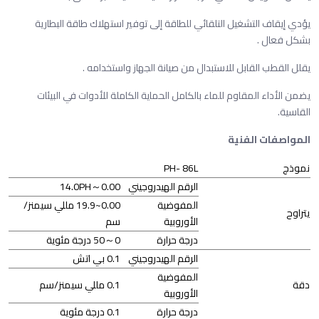
يؤدي إيقاف التشغيل التلقائي للطاقة إلى توفير استهلاك طاقة البطارية
بشكل فعال .
يقلل القطب القابل للاستبدال من صيانة الجهاز واستخدامه .
يضمن الأداء المقاوم للماء بالكامل الحماية الكاملة للأدوات في البيئات
القاسية.
المواصفات الفنية
نموذج
PH- 86L
الرقم الهيدروجيني
0.00～14.0PH
المفوضية
0.00~19.9 مللي سيمنز/
يتراوح
الأوروبية
سم
درجة حرارة
0～50 درجة مئوية
الرقم الهيدروجيني
0.1 بي اتش
المفوضية
دقة
0.1 مللي سيمنز/سم
الأوروبية
درجة حرارة
0.1 درجة مئوية