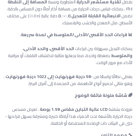
بفضل
تقنية مستشعر الحرارة
المتطورة ونسبة
المسافة إلى النقطة
١٦:١
، يمكنك قياس درجات الحرارة من مسافة أكثر أمانًا دون المساس بالدقة.
تضمن
الانبعاثية القابلة للتعديل (٠.١-١.٠)
دقة عالية (±١.٥٪) على مختلف
الأسطح، مثل المعدن والخشب والبلاستيك.
📊 قراءات الحد الأقصى/الأدنى/المتوسط ​​في لمحة سريعة.
يمكنك التبديل بسهولة بين قراءات
الحد الأقصى، والحد الأدنى،
والمتوسط
​​بضغطة واحدة، مما يجعلها مثالية لاكتشاف التقلبات أو مراقبة
الأداء مع مرور الوقت.
يغطي نطاقًا واسعًا من
-58 درجة فهرنهايت إلى 1022 درجة فهرنهايت
،
وهو مثالي لجميع أنواع الأطعمة، من المجمدة إلى أفران البيتزا.
🌈 شاشة ملونة فائقة الوضوح
مزودة بشاشة
LCD عالية التباين مقاس 1.58 بوصة
، تعرض مسدس
درجة الحرارة بالأشعة تحت الحمراء هذا أرقامًا كبيرة ومشرقة يسهل قراءتها -
حتى في البيئات ذات الإضاءة المنخفضة أو الخافتة.
🔧 مصمم للتنوع