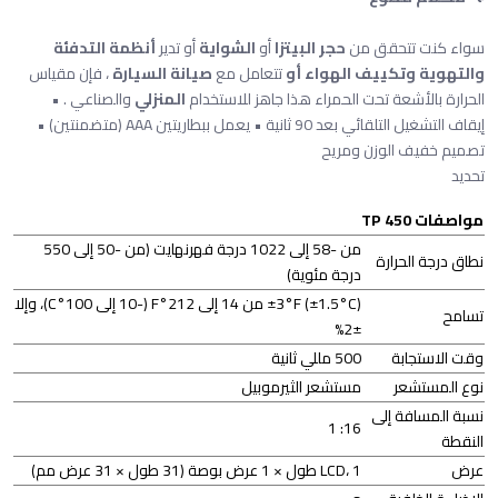
سواء كنت تتحقق من
حجر البيتزا
أو
الشواية
أو تدير
أنظمة التدفئة
والتهوية وتكييف الهواء أو
تتعامل مع
صيانة السيارة
، فإن مقياس
الحرارة بالأشعة تحت الحمراء هذا جاهز للاستخدام
المنزلي
والصناعي . •
إيقاف التشغيل التلقائي بعد 90 ثانية • يعمل ببطاريتين AAA (متضمنتين) •
تصميم خفيف الوزن ومريح
تحديد
مواصفات TP 450
من -58 إلى 1022 درجة فهرنهايت (من -50 إلى 550
نطاق درجة الحرارة
درجة مئوية)
±3°F (±1.5°C) من 14 إلى 212°F (-10 إلى 100°C)، وإلا
تسامح
±2%
وقت الاستجابة
500 مللي ثانية
نوع المستشعر
مستشعر الثيرموبيل
نسبة المسافة إلى
16: 1
النقطة
عرض
LCD، 1 طول × 1 عرض بوصة (31 طول × 31 عرض مم)