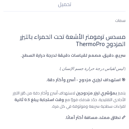
تحميل
سمات
مسدس ترمومتر الأشعة تحت الحمراء بالليزر
المزدوج ThermoPro
سريع، دقيق، مصمم لقياسات دقيقة لدرجة حرارة السطح.
).
(
ليس لقياس درجة حرارة جسم الإنسان
🎯 استهداف ليزري مزدوج - أسرع وأكثر دقة.
يتميز
بمؤشري ليزر مزدوجين
لاستهداف أسرع وأكثر دقة من طُرز الليزر
الأحادي التقليدية. حدّد هدفك فورًا مع
وقت استجابة يبلغ 0.5 ثانية
لقراءات سطحية سريعة وموثوقة في كل مرة.
📏 نطاق ممتد، مسافة أكثر أمانًا.