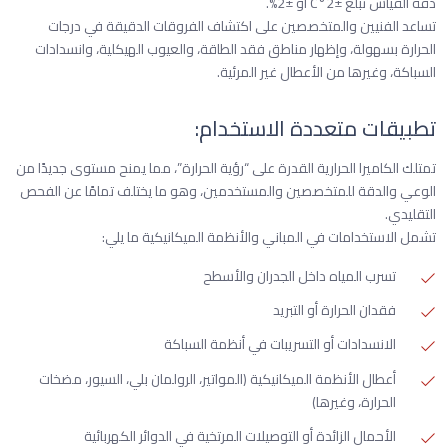
دقة القياس تبلغ ±2°C أو ±2%.
تساعد الفنيين والمتخصصين على اكتشاف الفروقات الدقيقة في درجات
الحرارة بسهولة، وإظهار مناطق فقد الطاقة، والعيوب الهيكلية، وانسدادات
السباكة، وغيرها من الأعطال غير المرئية.
تطبيقات متعددة الاستخدام:
تمتلك الكاميرا الحرارية القدرة على “رؤية الحرارة”، مما يمنح مستوى جديدًا من
الوعي والدقة للمتخصصين والمستخدمين، وهو ما يختلف تمامًا عن الفحص
التقليدي.
تشمل الاستخدامات في المباني والأنظمة الميكانيكية ما يلي:
تسرب المياه داخل الجدران والأسطح
فقدان الحرارة أو التبريد
الانسدادات أو التسريبات في أنظمة السباكة
أعطال الأنظمة الميكانيكية (المواتير، الرولمان بلي، السيور، مضخات
الحرارة، وغيرها)
الأحمال الزائدة أو التوصيلات المرتخية في الدوائر الكهربائية