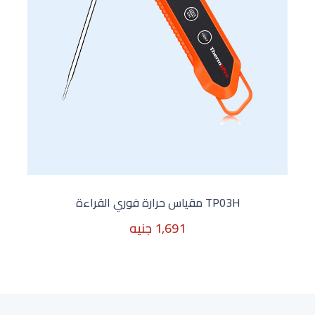
TP03H مقياس حرارة فوري القراءة
1,691 جنيه
1,691 جنيه