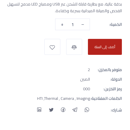
بدقة عالية، مع بطارية قابلة للشحن عبر USB ومصباح LED مدمج لتسهيل
الفحص والصيانة الميدانية بسرعة وكفاءة.
+
–
الكمية:
أضف إلى السلة
متوفر بالمخزن:
2
الدولة:
الصين
رمز التخزين:
000
الكلمات المفتاحية:
HTI ,Thermal , Camera , Imaging
شـارك: