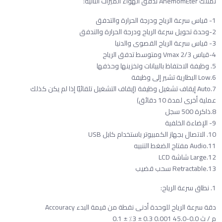
تمتلك AnemomEter تدفق الهواء الميزات التالية:
1- قياس سرعة الرياح ودرجة الحرارة والتدفق
2-وحدة تحويل سرعة الرياح ودرجة الحرارة والتدفق
3- قياس سرعة الرياح القصوى والدنيا
4-قياس 2/3 Vmax ومتوسط تدفق الرياح
5. وظيفة الاحتفاظ بالبيانات وتخزينها وحذفها
6.Low البطارية تشير إلى وظيفة
7.Auto إيقاف تشغيل وظيفة (إيقاف التشغيل تلقائيًا إذا لم يكن كذلك
عملية أخرى لمدة 10 دقائق)
8.ذاكرة 500 سجل
9- الإضاءة الخلفية
10. الاتصال بجهاز الكمبيوتر باستخدام كابل USB
11.Audio مفتاح الضغط التنبيه
12.Large شاشة LCD
13.Retractable سحب قضيب
1. نطاق سرعة الرياح:
دقة سرعة الرياح للوحدة أدنى نقطة من قيمة البدء Accouracy
م / ث 0.0-45.0 0.001 0.3 ± 3٪ ± 0.1