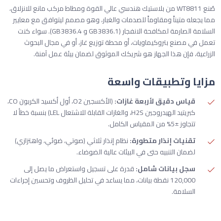
صُنع WT8811 من بلاستيك هندسي عالي القوة ومطاط مركب مانع للانزلاق،
مما يجعله متيناً ومقاوماً للصدمات والغبار، وهو مصمم ليتوافق مع معايير
السلامة الصارمة لمكافحة الانفجار (GB3836.1 و GB3836.4). سواء كنت
تعمل في مصنع بتروكيماويات، أو محطة توزيع غاز، أو في مجال البحوث
الزراعية، فإن هذا الجهاز هو شريكك الموثوق لضمان بيئة عمل آمنة.
مزايا وتطبيقات واسعة
قياس دقيق لأربعة غازات:
(الأكسجين O2، أول أكسيد الكربون CO،
كبريتيد الهيدروجين H2S، والغازات القابلة للاشتعال LEL) بنسبة خطأ لا
تتجاوز ±5% من المقياس الكامل.
تقنيات إنذار متطورة:
نظام إنذار ثلاثي (صوتي، ضوئي، واهتزازي)
لضمان التنبيه حتى في البيئات عالية الضوضاء.
سجل بيانات شامل:
قدرة على تسجيل واستعراض ما يصل إلى
120,000 نقطة بيانات، مما يساعد في تحليل الظروف وتحسين إجراءات
السلامة.