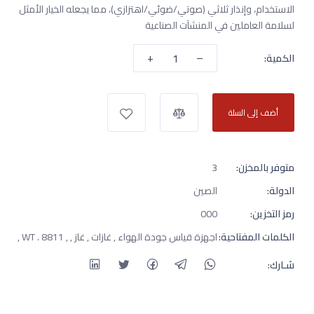
الاستخدام، وإنذار ثلاثي (صوتي/ضوئي/اهتزازي)، مما يجعله الخيار الأمثل
لسلامة العاملين في المنشآت الصناعية
+
–
الكمية:
أضف إلى السلة
متوفر بالمخزن:
3
الدولة:
الصين
رمز التخزين:
000
الكلمات المفتاحية:
اجهزة قياس جودة الهواء , غازات , غاز , , WT . 8811 ,
شـارك: