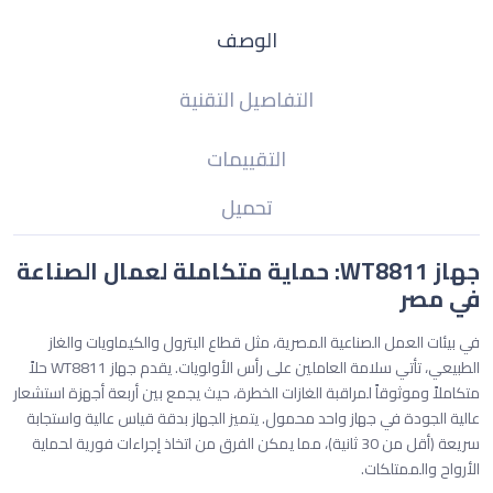
الوصف
التفاصيل التقنية
التقييمات
تحميل
جهاز WT8811: حماية متكاملة لعمال الصناعة
في مصر
في بيئات العمل الصناعية المصرية، مثل قطاع البترول والكيماويات والغاز
الطبيعي، تأتي سلامة العاملين على رأس الأولويات. يقدم جهاز WT8811 حلاً
متكاملاً وموثوقاً لمراقبة الغازات الخطرة، حيث يجمع بين أربعة أجهزة استشعار
عالية الجودة في جهاز واحد محمول. يتميز الجهاز بدقة قياس عالية واستجابة
سريعة (أقل من 30 ثانية)، مما يمكن الفرق من اتخاذ إجراءات فورية لحماية
الأرواح والممتلكات.