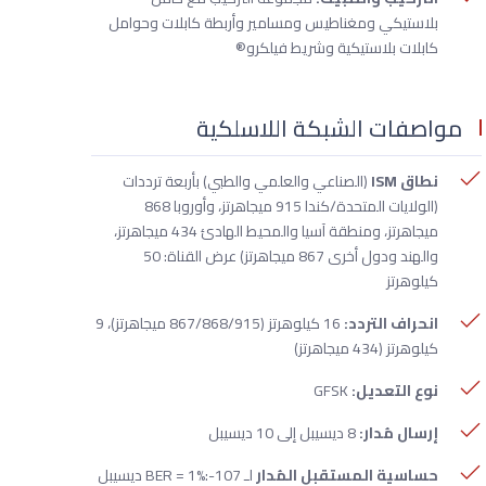
بلاستيكي ومغناطيس ومسامير وأربطة كابلات وحوامل
كابلات بلاستيكية وشريط فيلكرو®
مواصفات الشبكة اللاسلكية
نطاق ISM
(الصناعي والعلمي والطبي) بأربعة ترددات
(الولايات المتحدة/كندا 915 ميجاهرتز، وأوروبا 868
ميجاهرتز، ومنطقة آسيا والمحيط الهادئ 434 ميجاهرتز،
والهند ودول أخرى 867 ميجاهرتز) عرض القناة: 50
كيلوهرتز
انحراف التردد:
16 كيلوهرتز (867/868/915 ميجاهرتز)، 9
كيلوهرتز (434 ميجاهرتز)
نوع التعديل:
GFSK
إرسال مُدار:
8 ديسيبل إلى 10 ديسيبل
حساسية المستقبل المُدار
لـ BER = 1%:-107 ديسيبل