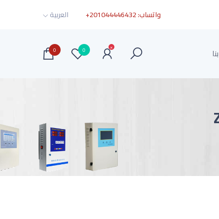
واتساب:
+201044446432
العربية
×
0
0
نا