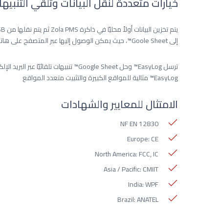
خيارات متعددة لنقل البيانات وتلقي التنبيه
إلى Goole Sheet™، حيث يمكن الوصول إليها عبر المتصفح على هاتفك المحمول.
ترسل EasyLog™ وحل Google Sheet™ تنبيهات
EasyLog™ مثالية للمواقع الكبيرة والتثبيت متعدد المواقع
الامتثال للمعايير والشهادات
NF EN 12830
Europe: CE
North America: FCC, IC
Asia / Pacific: CMIIT
India: WPF
Brazil: ANATEL