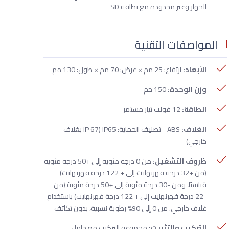
الجهاز وغير محدودة مع بطاقة SD
المواصفات التقنية
الأبعاد:
ارتفاع: 25 مم × عرض: 70 مم × طول: 130 مم
وزن الوحدة:
150 جم
الطاقة:
12 فولت تيار مستمر
الغلاف:
ABS - تصنيف الحماية: IP65 (IP 67 بغلاف
خارجي)
ظروف التشغيل:
من 0 درجة مئوية إلى +50 درجة مئوية
(من +32 درجة فهرنهايت إلى + 122 درجة فهرنهايت)
قياسيًا، ومن -30 درجة مئوية إلى +50 درجة مئوية (من
-22 درجة فهرنهايت إلى + 122 درجة فهرنهايت) باستخدام
غلاف خارجي. من 0 إلى 90% رطوبة نسبية، بدون تكاثف
التركيب والتثبيت:
مجموعة التركيب مع حامل