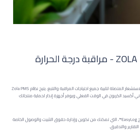
نظام المراقبة الذكى زولا ZOLA PMS - مراقبة درجة الحرارة
يوفر نظام Zola PMS اتصالاً لاسلكيًا ومجموعة واسعة من أجهزة الاستشعار المتصلة لتلبية جميع احتياجات المراقبة والتتبع. يتيح نظام Zola PMS
ني أكسيد الكربون في الوقت الفعلي ويوفر أجهزة إنذار لحماية منتجاتك
حجر الأساس لنظام المراقبة اللاسلكية Zola PMS هو مجموعة برامج EasyLog™، التي تمكنك من تكوين وإدارة حقوق التثبيت والوصول الخاصة
التقارير والتدقيق.