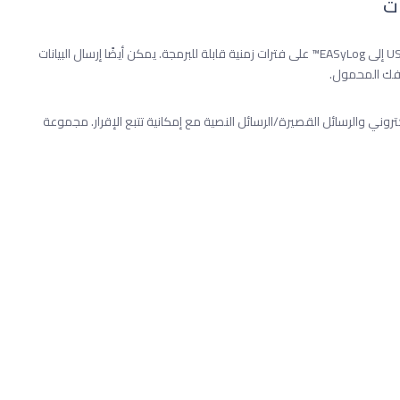
ات
يتم تخزين البيانات أولاً محليًا في ذاكرة Zola PMS ثم يتم نقلها من USB إلى EASyLog™ على فترات زمنية قابلة للبرمجة. يمكن أيضًا إرسال البيانات
 تلقائيًا عبر البريد الإلكتروني والرسائل القصيرة/الرسائل النصية مع إمكانية تتبع الإقرار. مجموعة