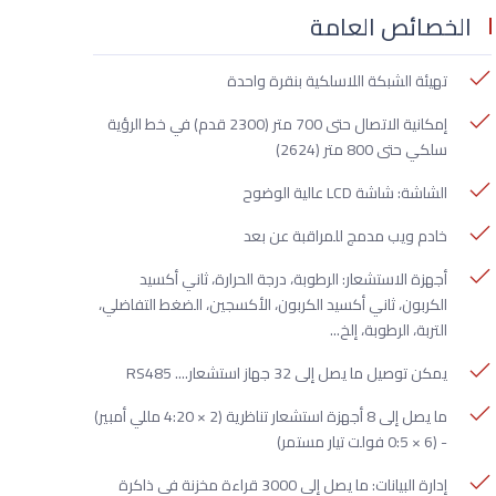
الخصائص العامة
تهيئة الشبكة اللاسلكية بنقرة واحدة
إمكانية الاتصال حتى 700 متر (2300 قدم) في خط الرؤية
سلكي حتى 800 متر (2624)
الشاشة: شاشة LCD عالية الوضوح
خادم ويب مدمج للمراقبة عن بعد
أجهزة الاستشعار: الرطوبة، درجة الحرارة، ثاني أكسيد
الكربون، ثاني أكسيد الكربون، الأكسجين، الضغط التفاضلي،
التربة، الرطوبة، إلخ...
يمكن توصيل ما يصل إلى 32 جهاز استشعار.... RS485
ما يصل إلى 8 أجهزة استشعار تناظرية (2 × 4:20 مللي أمبير)
- (6 × 0:5 فولت تيار مستمر)
إدارة البيانات: ما يصل إلى 3000 قراءة مخزنة في ذاكرة