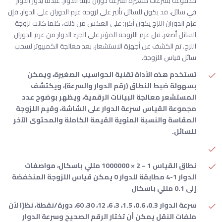
مدفوعة بسرعات متغيرة لسرعة دوران ثابتة للدوار. عندما يدور الدوار
في سائل، قد يكون للسائل تأثير على لزوجة عزم الدوران على الدوار، فإن
عزم الدوران اللزج يكون أكبر؛ على العكس من ذلك، كلما كانت لزوجة
السائل أصغر، قل عزم اللزوجة المؤثر على الجزء الدوار من عزم الدوران
اللزج. تم الكشف عن أجهزة الاستشعار، بعد معالجة الكمبيوتر لسحب
سائل قياس اللزوجة.
تستخدم هذه الأداة تقنية الحواسيب الصغيرة، ويمكن
بسهولة ضبط النطاق (رقم الدوار والسرعة)، ويكتشف
المستشعر معالجة البيانات الرقمية، ويظهر بوضوح عدد
مجموعة القياس لسرعة الدوار على الشاشة، وقيم اللزوجة
المقاسة والنسبة المئوية القيمة الكاملة والمحتوى الآخر
للسائل.
نطاق القياس 1 ~ 2 × 1000000 مللي باسكال، مواصفات
الدوار 1-4 مطابقة للدوار 0 يمكن قياس اللزوجة المنخفضة
إلى 0.1 مللي باسكال
سرعة الدوار 0.3، 0.6، 1.5، 3، 6، 12، 30، 60، دورة/نقطة، نظرًا لأن
ملفات النقل يمكن أن تختار الرقم الصحيح وسرعة الدوار