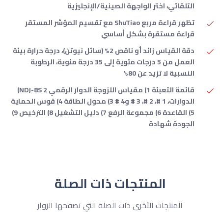
التلقائي، اختر الواجهة الصينية/الإنجليزية
تظهر قراءة مربع ShuTiao مع تقسيم المؤشر المستقر
قراءة مستقرة بشكل أساسي
دقة القياس زائد أو ناقص 2% (سائل نيوتن)، درجة حرارة بيئة
العمل من 5 درجات مئوية إلى 35 درجة مئوية، الرطوبة
النسبية لا تزيد عن 80%
قائمة التعبئة 1) مقياس اللزوجة الدوار الرقمي NDJ-8S 2)
الدوارات، 1 #، 2 #، 3 # و4 # 3) محول الطاقة 4) قوس الحماية
5) القاعدة 6) مجموعة الرفع 7) دليل التشغيل 8) الترخيص 9)
الجودة شهادة
المنتجات ذات الصلة
المنتجات الأخرى ذات الصلة التي تصفحها الزوار