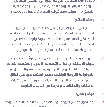
Ndj-8s LCD مقياس اللزوجة الدوراني الرقمي مقياس
اللزوجة مقياس اللزوجة الدوارة مقياس اللزوجة مقياس
التدفق 110 فولت/220 فولت المدى (Mpa.s) 1-2000000
وصف المنتج
مقياس اللزوجة ذو العرض الرقمي NDJ-8S هو مقياس اللزوجة
الدوراني، قامت الشركة بترقية المنتج. يستخدم الجهاز تقنيات التصميم
الميكانيكي المتقدمة وعمليات التصنيع وتكنولوجيا التحكم في
الحواسيب الصغيرة، والحصول على البيانات صحيح؛ اختيار شاشة بإضاءة
خلفية زرقاء، شاشة LCD عالية السطوع، تظهر البيانات بوضوح.
الجهاز لديه حساسية عالية ونتائج اختبار موثوقة، عملية
سهلة الاستخدام، ميزات التصميم الأنيق، ويستخدم لقياس
الأدوات السائلة اللزوجة النيوتونية المطلقة والسوائل غير
النيوتونية اللزوجة الواضحة يمكن استخدامها على نطاق
واسع النفط والطلاء والبلاستيك والأدوية والمجوهرات،
الدهانات والمنظفات وغيرها من قياسات اللزوجة.
كيف يعمل:
رقم الجهاز مقياس اللزوجة، بواسطة محركات متزامنة يابانية مستوردة