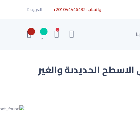
واتساب:
+201044446432
العربية
×
نا
 الاسطح الحديدىة والغير