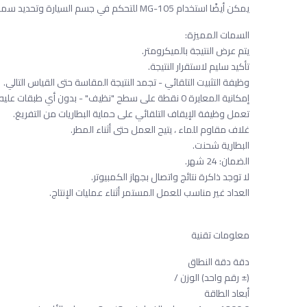
يمكن أيضًا استخدام MG-105 للتحكم في جسم السيارة وتحديد سمك الورنيش (ورنيش) وإيجاد الأماكن التي تم إصلاحها.
السمات المميزة:
يتم عرض النتيجة بالميكرومتر.
تأكيد سليم لاستقرار النتيجة.
وظيفة التثبيت التلقائي - تجمد النتيجة المقاسة حتى القياس التالي.
إمكانية المعايرة 0 نقطة على سطح "نظيف" - بدون أي طبقات عليه.
تعمل وظيفة الإيقاف التلقائي على حماية البطاريات من التفريغ.
غلاف مقاوم للماء ، يتيح العمل حتى أثناء المطر.
البطارية شحنت.
الضمان: 24 شهر.
لا توجد ذاكرة نتائج واتصال بجهاز الكمبيوتر.
العداد غير مناسب للعمل المستمر أثناء عمليات الإنتاج.
معلومات تقنية
دقة دقة النطاق
(± رقم واحد) الوزن /
أبعاد الطاقة