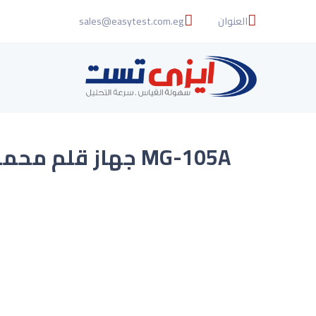
العنوان
sales@easytest.com.eg
MG-105A جهاز قل