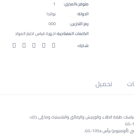
متوفر بالمخزن:
1
الدولة:
بولندا
رمز التخزين:
000
الكلمات المفتاحية:
اجهزة قياس اختبار المواد
شـارك:
ات
تحميل
قياسات طبقة الطلاء والورنيش والرقائق والبلاستيك وما إلى ذلك:
وم) برأس GG-105a.