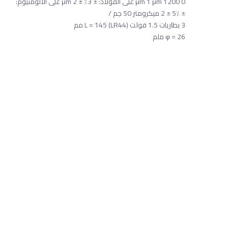
0 1200 μm 1 μm على الفولاذ: ± 3٪ ± 2 μm على الألومنيوم:
± 5٪ ± 2 ميكرومتر 50 جم /
3 بطاريات 1.5 فولت (LR44) L = 145 مم
φ = 26 ملم