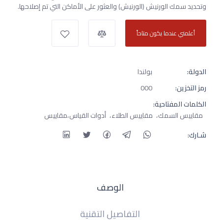
وتحديد سمك الورنيش (الورنيش) والعثور على الأماكن التي تم إصلاحها.
أعلمني عندما يكون متاحاً
الدولة:
بولندا
رمز التخزين:
000
الكلمات المفتاحية:
مقاييس السمك
مقاييس الطلاء
أدوات القياس
مقاييس
شـارك:
الوصف
التفاصيل التقنية