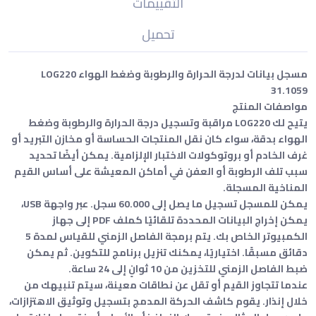
التقييمات
تحميل
مسجل بيانات لدرجة الحرارة والرطوبة وضغط الهواء LOG220
31.1059
مواصفات المنتج
يتيح لك LOG220 مراقبة وتسجيل درجة الحرارة والرطوبة وضغط
الهواء بدقة، سواء كان نقل المنتجات الحساسة أو مخازن التبريد أو
غرف الخادم أو بروتوكولات الاختبار الإلزامية. يمكن أيضًا تحديد
سبب تلف الرطوبة أو العفن في أماكن المعيشة على أساس القيم
المناخية المسجلة.
يمكن للمسجل تسجيل ما يصل إلى 60.000 سجل. عبر واجهة USB،
يمكن إخراج البيانات المحددة تلقائيًا كملف PDF إلى جهاز
الكمبيوتر الخاص بك. يتم برمجة الفاصل الزمني للقياس لمدة 5
دقائق مسبقًا. اختياريًا، يمكنك تنزيل برنامج للتكوين. ثم يمكن
ضبط الفاصل الزمني للتخزين من 10 ثوانٍ إلى 24 ساعة.
عندما تتجاوز القيم أو تقل عن نطاقات معينة، سيتم تنبيهك من
خلال إنذار. يقوم كاشف الحركة المدمج بتسجيل وتوثيق الاهتزازات،