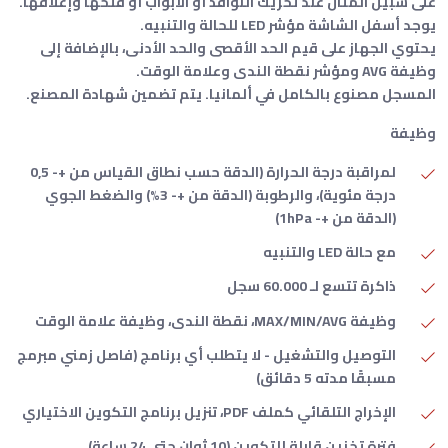
على سبيل المثال عند تحريك النوافذ أو الأبواب أو فتحها وإغلاقها.
يوجد أسفل الشاشة مؤشر LED للحالة والتنبيه.
يحتوي الجهاز على قيم الحد الأقصى والحد الأدنى، بالإضافة إلى
وظيفة AVG ومؤشر نقطة الندى وعلامة الوقت.
المسجل مصنوع بالكامل في ألمانيا. يتم تضمين شهادة المصنع.
وظيفة
لمراقبة درجة الحرارة (الدقة حسب نطاق القياس من +- 0,5
درجة مئوية)، والرطوبة (الدقة من +- 3%) والضغط الجوي
(الدقة من +- 1hPa)
مع حالة LED والتنبيه
ذاكرة تتسع لـ 60.000 سجل
وظيفة MAX/MIN/AVG، نقطة الندى، وظيفة علامة الوقت
التوصيل والتشغيل - لا يتطلب أي برنامج (فاصل زمني مبرمج
مسبقًا مدته 5 دقائق)
الإخراج التلقائي كملف PDF، تنزيل برنامج التكوين الاختياري
فترة تخزين قابلة للتكوين (10 ثوانٍ حتى 24 ساعة)