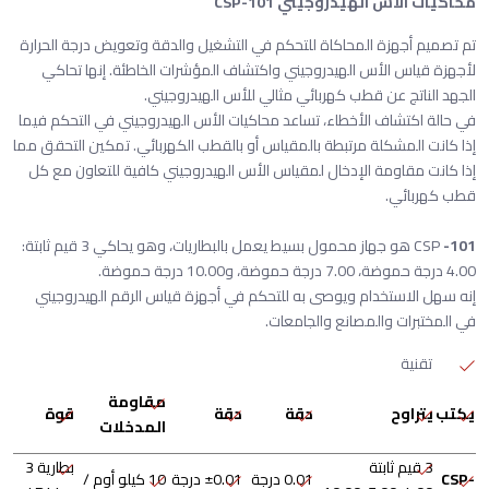
محاكيات الأس الهيدروجيني CSP-101
تم تصميم أجهزة المحاكاة للتحكم في التشغيل والدقة وتعويض درجة الحرارة
لأجهزة قياس الأس الهيدروجيني واكتشاف المؤشرات الخاطئة. إنها تحاكي
الجهد الناتج عن قطب كهربائي مثالي للأس الهيدروجيني.
في حالة اكتشاف الأخطاء، تساعد محاكيات الأس الهيدروجيني في التحكم فيما
إذا كانت المشكلة مرتبطة بالمقياس أو بالقطب الكهربائي. تمكين التحقق مما
إذا كانت مقاومة الإدخال لمقياس الأس الهيدروجيني كافية للتعاون مع كل
قطب كهربائي.
-101
CSP
هو جهاز محمول بسيط يعمل بالبطاريات، وهو يحاكي 3 قيم ثابتة:
4.00 درجة حموضة، 7.00 درجة حموضة، و10.00 درجة حموضة.
إنه سهل الاستخدام ويوصى به للتحكم في أجهزة قياس الرقم الهيدروجيني
في المختبرات والمصانع والجامعات.
تقنية
مقاومة
يكتب
يتراوح
دقة
دقة
قوة
المدخلات
3 قيم ثابتة
بطارية 3
CSP-
0.01 درجة
±0.01 درجة
10 كيلو أوم /