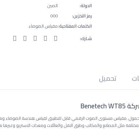
الدولة:
الصين
رمز التخزين:
000
الكلمات المفتاحية:
مقياس الضوضاء
شـارك:
ات
تحميل
Benet
ول. مقياس مستوى الصوت الرقمي قابل للتطبيق لقياس هندسة الضوضاء ومراقب
مختلفة مثل المصانع والمكاتب وطرق النقل والعائلات ومعدات الاستريو وغيرها من