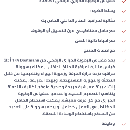
مقياس الرطوبة الحراري الرقمي 30.5051
يسلط الضوء:
مثالية لمراقبة المناخ الداخلي الخاص بك
مع حامل مغناطيسي مرن للتعليق أو الوقوف
مع احباط ذاتية اللصق
مواصفات المنتج
يعد مقياس الرطوبة الحراري الرقمي من TFA Dostmann أداة
قياس مثالية لمراقبة المناخ الداخلي. يمكنك بسهولة
مراقبة درجة حرارة الغرفة ورطوبة الهواء وتنظيمها من خلال
التدفئة والتهوية المستهدفة. وبهذه الطريقة، يمكنك
إنشاء بيئة معيشية مريحة وصحية وتوفير تكاليف التدفئة.
يتناسب التصميم البسيط والمدمج لمقياس الرطوبة
الحراري مع كل غرفة معيشة. يمكنك استخدام الحامل
المغناطيسي العملي كحامل أو ربطه بسهولة على العديد
من الأسطح باستخدام الوسادة اللاصقة.
وظيفة