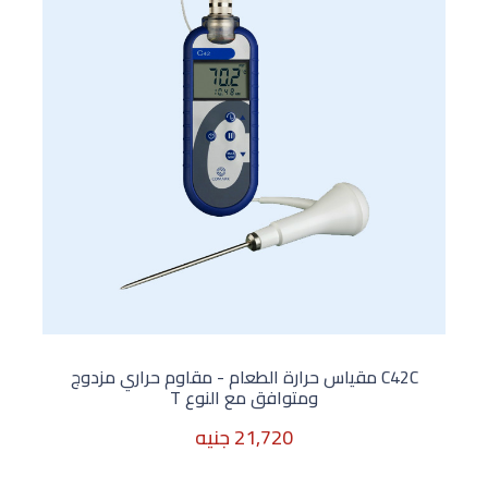
C42C مقياس حرارة الطعام - مقاوم حراري مزدوج
ومتوافق مع النوع T
21,720 جنيه