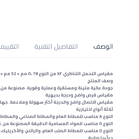
الوصف
التفاصيل التقنية
التقييم
مقياس التحمل التناظري XF من النوع O، 78 مم × 52 مم × 22 مم، 0.1 مم
وصف المنتج
جودة عالية متينة ومستقرة وعملية وقوية. مصنوعة من ما
مقياس قرص واضح ودرجة بديهية
مقياس الاتصال واضح والدرجة أكثر سهولة وملاءمة. جهاز ا
ثلاثة أنواع اختيارية
النوع A مناسب للمطاط العام والمطاط الصناعي والمطاط الناعم والدهون المتعددة والجلود والشمع وما إلى ذلك.
النوع O مناسب للمواد المسامية الدقيقة المصنوعة من عامل الرغوة في البلاستيك.
النوع D مناسب للمطاط الصلب العام، والراتنج، والأكريليك، والزجاج، والمطاط الحراري، ولوحة الطباعة، والألياف وما إلى ذلك.
د>أ>يا صلابة