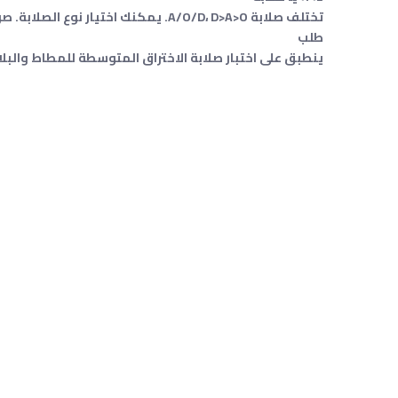
تختلف صلابة A/O/D، D>A>O. يمكنك اختيار نوع الصلابة. صور مرجعية محددة
طلب
ينطبق على اختبار صلابة الاختراق المتوسطة للمطاط والب