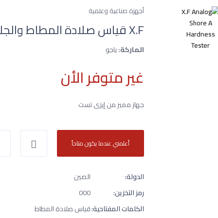
أجهزة صناعية وعلمية
X.F قياس صلادة المطاط والجلد
الماركة:
ياجو
غير متوفر الأن
جهاز مميز من إيزى تست
أعلمني عندما يكون متاحاً
الدولة:
الصين
رمز التخزين:
000
الكلمات المفتاحية:
قياس صلادة المطاط