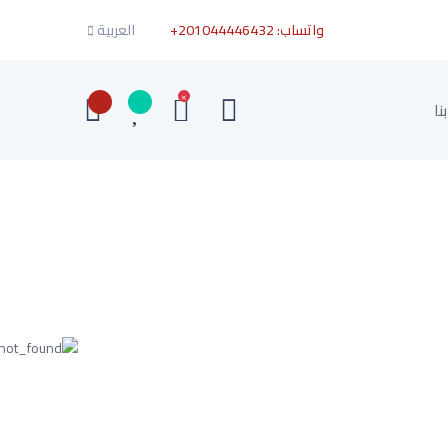
واتساب:
+201044446432
العربية
×
نا