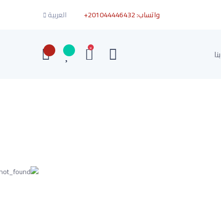
واتساب:
+201044446432
العربية
×
نا