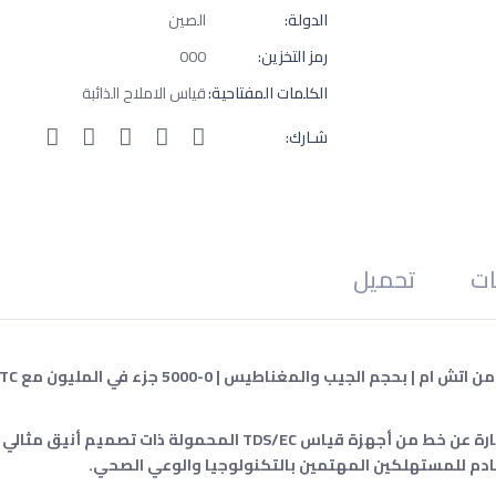
الدولة:
الصين
رمز التخزين:
000
الكلمات المفتاحية:
قياس الاملاح الذائبة
شـارك:
ات
تحميل
تقدم HM Digital سلسلة AquaPro الجديدة، وهي عبارة عن خط من أجهزة قياس TDS/EC ال