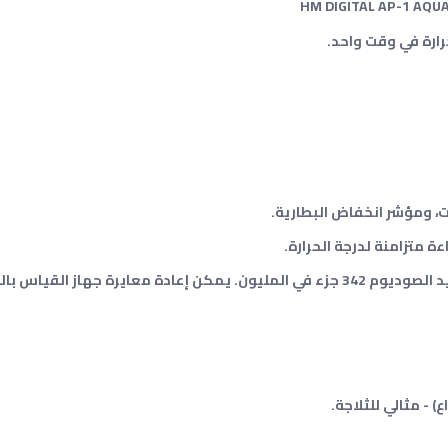
ت، ومؤشر انخفاض البطارية.
معايرة المصنع: تتم معايرة AquaPro بمحلول كلوريد الصوديوم 342 جزء في المليون. يمكن إعادة معايرة ج
 - مثالي للثلاجة.