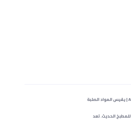
جهاز قياس المواد الصلبة المذابة AquaPro الرقمي من اتش ام | بحجم الجيب والمغناطيس | 0-5000 جزء في المليون مع ATC ​​| يقيس المواد الصلبة
محمولة ذات تصميم أنيق مثالي للمطبخ الحديث. تعد