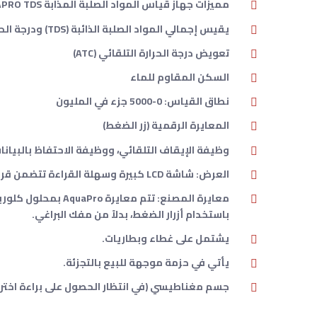
مميزات جهاز قياس المواد الصلبة المذابة HM DIGITAL AP-1 AQUAPRO TDS
يقيس إجمالي المواد الصلبة الذائبة (TDS) ودرجة الحرارة في وقت واحد.
تعويض درجة الحرارة التلقائي (ATC)
السكن المقاوم للماء
نطاق القياس: 0-5000 جزء في المليون
المعايرة الرقمية (زر الضغط)
وظيفة الإيقاف التلقائي، ووظيفة الاحتفاظ بالبيانا
العرض: شاشة LCD كبيرة وسهلة القراءة تتضمن قراءة متزامنة لدرجة الحرارة.
باستخدام أزرار الضغط، بدلاً من مفك البراغي.
يشتمل على غطاء وبطاريات.
يأتي في حزمة موجهة للبيع بالتجزئة.
جسم مغناطيسي (في انتظار الحصول على براءة اختراع)