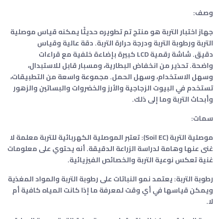
وصف:
جهاز اختبار التربة هو منتج تم تطويره حديثًا يمكنه قياس موصلية
التربة ورطوبة التربة ودرجة حرارة التربة. دقة عالية وقياس
دقيق. شاشة رقمية LCD كبيرة بإضاءة خلفية مع قراءات
واضحة. تحذير من انخفاض البطارية، ومسبار قابل للاستبدال،
وسهل الاستخدام، وسهل الحمل. مجموعة واسعة من التطبيقات،
تستخدم في البيوت الزجاجية والأرز والخضروات والبساتين والزهور
وأبحاث التربة وما إلى ذلك.
سمات:
موصلية التربة (Soil EC): تعتبر الموصلية الكهربائية للتربة معلمة لا
غنى عنها وهامة لدراسة الزراعة الدقيقة. أنه يحتوي على معلومات
غنية تعكس نوعية التربة والخصائص الفيزيائية.
رطوبة التربة: يعتمد نمو النباتات على رطوبة التربة والمواد المغذية
ويمكن قياسها في أي وقت لمعرفة ما إذا كانت المياه كافية أم
لا.