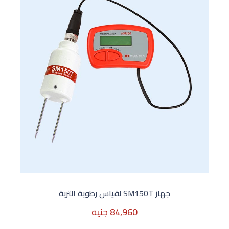
جهاز SM150T لقياس رطوبة التربة
84,960 جنيه