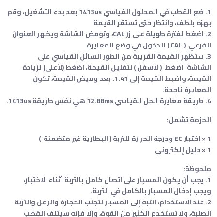
1. ضع القطب في المحلول القياسي 1413us بعد بدء التشغيل، وقم
بهزه بلطف، وانتظر حتى تستقر القيمة
2. اضغط لفترة طويلة على زر CAL، وتومض الشاشة ويظهر العنوان
الفرعي ( CAL ) للدخول في وضع المعايرة.
3. ستظهر القيمة القريبة من الطور السائل القياسي على
الشاشة. اضغط ( لأسفل ) لتقليل القيمة، اضغط (لأعلى) لزيادة
القيمة، واضبط القيمة إلى 1.41. بعد وميض القيمة، تكون
المعايرة ناجحة.
4. طريقة معايرة الحل القياسي 12.88ms هي نفس طريقة 1413us.
الحزمة تشمل:
1 × اختبار EC ودرجة الحرارة للتربة ( البطارية غير متضمنة )
1 × دليل إلكتروني
ملحوظة:
1. يجب أن يكون المسبار على اتصال كامل بالتربة أثناء الاختبار،
ويجب إدخال المسبار بالكامل في التربة.
2. عند الاستخدام، انتبه إلى المسبار لتجنب الحجارة والرمل والتربة
الصلبة، ولا تستخدم الكثير من القوة، وإلا فإنه سيتلف القطب