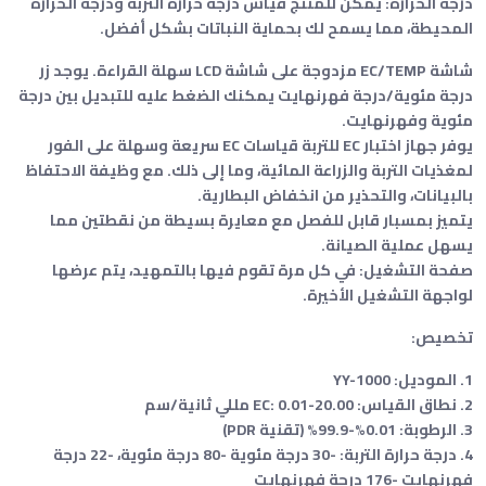
درجة الحرارة: يمكن للمنتج قياس درجة حرارة التربة ودرجة الحرارة
المحيطة، مما يسمح لك بحماية النباتات بشكل أفضل.
شاشة EC/TEMP مزدوجة على شاشة LCD سهلة القراءة. يوجد زر
درجة مئوية/درجة فهرنهايت يمكنك الضغط عليه للتبديل بين درجة
مئوية وفهرنهايت.
يوفر جهاز اختبار EC للتربة قياسات EC سريعة وسهلة على الفور
لمغذيات التربة والزراعة المائية، وما إلى ذلك. مع وظيفة الاحتفاظ
بالبيانات، والتحذير من انخفاض البطارية.
يتميز بمسبار قابل للفصل مع معايرة بسيطة من نقطتين مما
يسهل عملية الصيانة.
صفحة التشغيل: في كل مرة تقوم فيها بالتمهيد، يتم عرضها
لواجهة التشغيل الأخيرة.
تخصيص:
1. الموديل: YY-1000
2. نطاق القياس: EC: 0.01-20.00 مللي ثانية/سم
3. الرطوبة: 0.01%-99.9% (تقنية PDR)
4. درجة حرارة التربة: -30 درجة مئوية -80 درجة مئوية، -22 درجة
فهرنهايت -176 درجة فهرنهايت