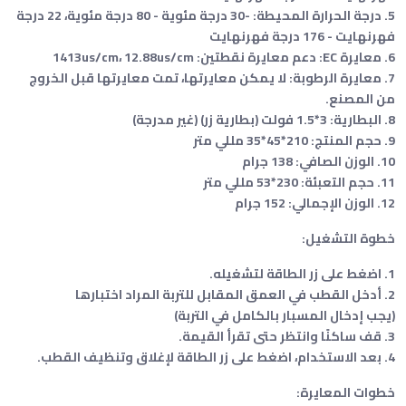
5. درجة الحرارة المحيطة: -30 درجة مئوية - 80 درجة مئوية، 22 درجة
فهرنهايت - 176 درجة فهرنهايت
6. معايرة EC: دعم معايرة نقطتين: 1413us/cm، 12.88us/cm
7. معايرة الرطوبة: لا يمكن معايرتها، تمت معايرتها قبل الخروج
من المصنع.
8. البطارية: 3*1.5 فولت (بطارية زر) (غير مدرجة)
9. حجم المنتج: 210*45*35 مللي متر
10. الوزن الصافي: 138 جرام
11. حجم التعبئة: 230*53 مللي متر
12. الوزن الإجمالي: 152 جرام
خطوة التشغيل:
1. اضغط على زر الطاقة لتشغيله.
2. أدخل القطب في العمق المقابل للتربة المراد اختبارها
(يجب إدخال المسبار بالكامل في التربة)
3. قف ساكنًا وانتظر حتى تقرأ القيمة.
4. بعد الاستخدام، اضغط على زر الطاقة لإغلاق وتنظيف القطب.
خطوات المعايرة: