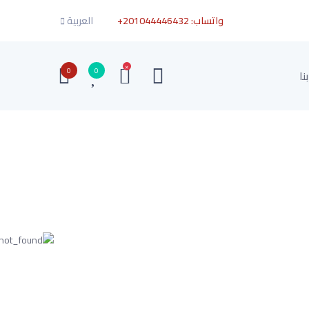
واتساب:
+201044446432
العربية
×
0
0
نا