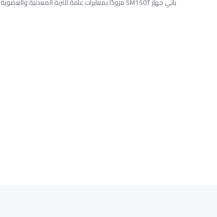
يأتي جهاز SM150T مزودًا بمعايرات عامة للتربة المعدنية والعضوية. ويمكن إجراء معايرة خاصة بالتربة بنقطتين لتحقيق دقة أكبر إذا لزم الأمر.