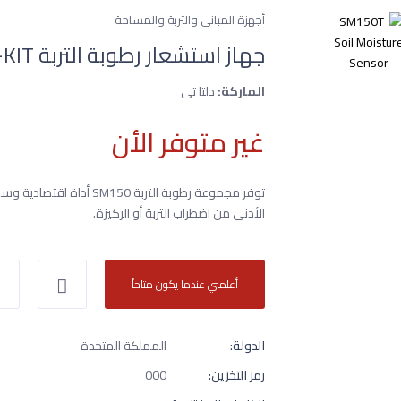
أجهزة المبانى والتربة والمساحة
جهاز استشعار رطوبة التربة SM150-KIT من دلتا تى
الماركة:
دلتا تى
غير متوفر الأن
توفر مجموعة رطوبة التربة
الأدنى من اضطراب التربة أو الركيزة.
أعلمني عندما يكون متاحاً
الدولة:
المملكة المتحدة
رمز التخزين:
000