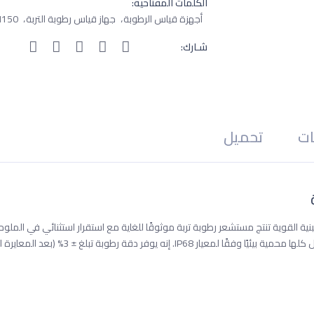
الكلمات المفتاحية:
أجهزة قياس الرطوبة
جهاز قياس رطوبة التربة
M150
شـارك:
ات
تحميل
إلكترونيات المتقدمة الحاصلة على براءة اختراع في SM150T والبنية القوية تنتج مستشعر رطوبة تربة موثوقًا للغاية مع استقرار است
SM150T لتحمل الدفن طويل الأمد - المستشعر والموصلات والكابل كلها محمية 