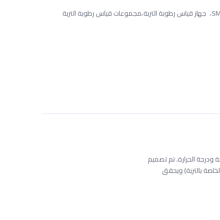
S
جهاز قياس رطوبة التربة
مجموعات قياس رطوبة التربة
ثنائي في الملوحة ودرجة الحرارة. تم تصميم
بيئيًا وفقًا لمعيار IP68. إنه يوفر دقة رطوبة تبلغ ± 3% (بعد المعايرة الخاصة بالتربة) ويحقق