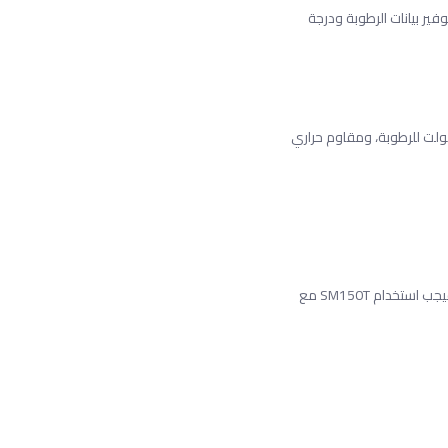
توفير بيانات الرطوبة ودرجة
 SM150T بواسطة أي مسجل بيانات Delta-T Devices ومن خلال العديد من المسجلات من الشركات المصنعة الأخرى (إخراج بسيط 0-1 فولت للرطوبة، ومقاوم حراري
يرجى ملاحظة أن مقياس HH150 المرفق بمجموعة SM150 هو جهاز قراءة فقط. إذا كان الاتصال بالكمبيوتر الشخصي لتخزين البيانات وتنزيلها شرطًا، فيجب استخدام SM150T مع