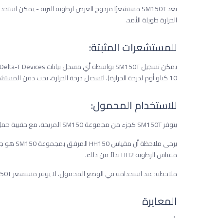
يعد SM150T مستشعرًا مزدوج الغرض لرطوبة التربة - يمكن اس
الحرارة طويلة الأمد.
للمستشعرات المثبتة:
10 كيلو أوم لدرجة الحرارة). لتسجيل درجة الحرارة، يجب دفن المستشعر بالكامل وتوصيله بمسجل بيانات.
للاستخدام المحمول:
يتوفر SM150T كجزء من مجموعة SM150 المريحة، مع حقيبة حمل ومقياس قراءة HH150. تعرف على المزيد حول مجموعة SM150.
مقياس الرطوبة HH2 بدلاً من ذلك.
ملاحظة: عند استخدامه في الوضع المحمول، لا يوفر مستشعر SM150T مؤشرًا لدرجة الحرارة.
المعايرة