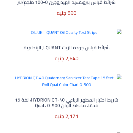
شرائط قياس بيروكسيد الهيدروجين 0-100 ملجم/لتر
890 جنيه
890 جنيه
شرائط قياس جودة الزيت J-QUANT الإنجليزية
2,640 جنيه
2,640 جنيه
شريط اختبار المطهر الرباعي HYDRION QT-40، لفة 15
قدمًا، مخطط ألوان Quat، 0-500
2,171 جنيه