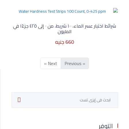
540 جنيه
شرائط اختبار عسر الماء، ١٠٠ شريط، من ٠ إلى ٤٢٥ جزءًا في
المليون
660 جنيه
Next »
« Previous
660 جنيه
التوفر