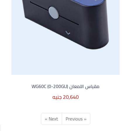
مقياس اللمعان WG60C (0-200GU)
20,640 جنيه
Next »
« Previous
20,640 جنيه