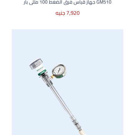
GM510 جهاز قياس فرق الضغط 100 مللى بار
7,920 جنيه
7,920 جنيه