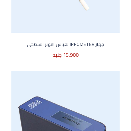
جهاز IRROMETER لقياس التوتر السطحى
15,900 جنيه
15,900 جنيه