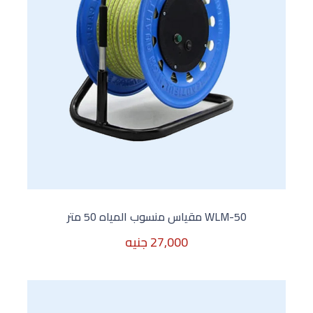
WLM-50 مقياس منسوب المياه 50 متر
27,000 جنيه
27,000 جنيه