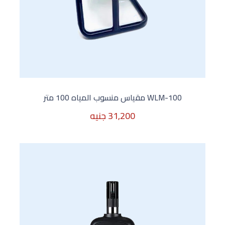
WLM-100 مقياس منسوب المياه 100 متر
31,200 جنيه
31,200 جنيه